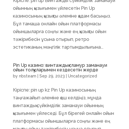
Кіріспе: pin up Винтажды сүйкімділік заманауи
ойынның қызығымен үйлесетін Pin Up
казиносының қызықты әлеміне қадам басыңыз.
Бұл тамаша онлайн ойын платформасы
ойыншыларға соңғы және ең қызықты ойын
тәжірибесін ұсына отырып, ретро
эстетиканың мәңгілік тартымдылығына...
Pin Up казино: винтаждық гламур заманауи
ойын толқуларымен кездесетін жерде
by
nbsteam
|
Sep 29, 2023
|
Uncategorized
Кіріспе: pin up kz Pin Up казиносының
таңғажайып әлеміне қош келдіңіз, мұнда
винтаждық сүйкімділік заманауи ойынның
қызығымен үйлеседі. Бұл бірегей онлайн ойын
платформасы ойыншыларға соңғы және ең
қызықты ойын тәжірибесін ұсына отырып,