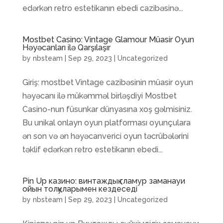
edərkən retro estetikanın ebedi cazibəsinə...
Mostbet Casino: Vintage Glamour Müasir Oyun
Həyəcanları ilə Qarşılaşır
by
nbsteam
|
Sep 29, 2023
|
Uncategorized
Giriş: mostbet Vintage cazibəsinin müasir oyun
həyəcanı ilə mükəmməl birləşdiyi Mostbet
Casino-nun füsunkar dünyasına xoş gəlmisiniz.
Bu unikal onlayn oyun platforması oyunçulara
ən son və ən həyəcanverici oyun təcrübələrini
təklif edərkən retro estetikanın ebedi...
Pin Up казино: винтаждық гламур заманауи
ойын толқуларымен кездеседі
by
nbsteam
|
Sep 29, 2023
|
Uncategorized